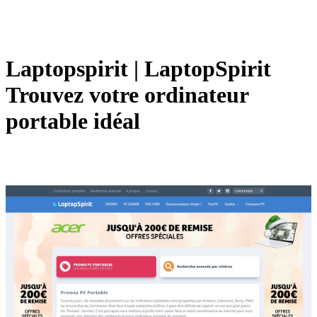
Lap­topspi­rit | Lap­topSpi­rit
Trouvez votre ordinateur
portable idéal